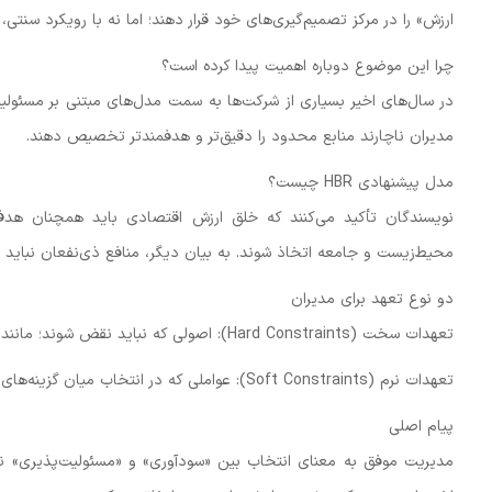
ارزش» را در مرکز تصمیم‌گیری‌های خود قرار دهند؛ اما نه با رویکرد سنتی،
چرا این موضوع دوباره اهمیت پیدا کرده است؟
در سال‌های اخیر بسیاری از شرکت‌ها به سمت مدل‌های مبتنی بر مسئولیت
مدیران ناچارند منابع محدود را دقیق‌تر و هدفمندتر تخصیص دهند.
مدل پیشنهادی HBR چیست؟
نویسندگان تأکید می‌کنند که خلق ارزش اقتصادی باید همچنان هدف
محیط‌زیست و جامعه اتخاذ شوند. به بیان دیگر، منافع ذی‌نفعان نباید نا
دو نوع تعهد برای مدیران
تعهدات سخت (Hard Constraints): اصولی که نباید نقض شوند؛ مانند رعایت قوانین، استانداردهای ایمنی، حفظ اعتماد مشتریان و تعهدات زیست‌محیطی.
تعهدات نرم (Soft Constraints): عواملی که در انتخاب میان گزینه‌های مختلف به مدیران کمک می‌کنند؛ مانند رضایت کارکنان، مسئولیت اجتماعی و شهرت برند.
پیام اصلی
مدیریت موفق به معنای انتخاب بین «سودآوری» و «مسئولیت‌پذیری» نیس