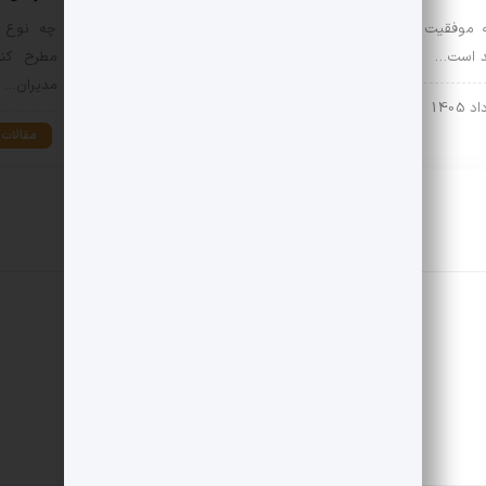
به موفقیت
چگونه یک فرهنگ کاری سالم به
چه نوع پ
ند است…
بازماندگان تروما کمک می‌کند؟
مطرح کنی
تجربه‌های آسیب‌زا…
مدیران…
مقالات
مقالات
15 مرداد 1405