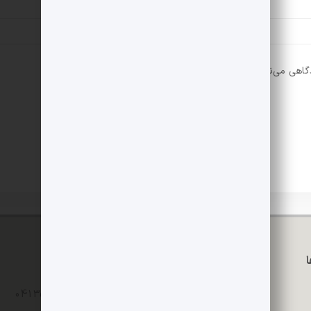
دگاهی می‌نویسم.
تماس با ما
04135235365 - 04135242196