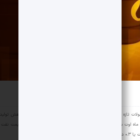
حولات تازه در تعرفه‌های آمریکا و تعدیل بیش از انتظار در برنامه کاهش تو
سازمان کشورهای صادرکننده نفت (اوپک) و متحدانش (اوپک‌پلاس) در ماه اوت سبب شد قیمت