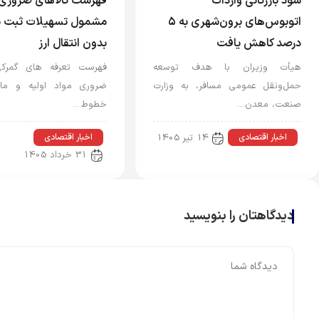
سود بازرگانی واردات
فهرست کالاهای ضروری 
اتوبوس‌های برون‌شهری به ۵
مشمول تسهیلات ثبت 
درصد کاهش یافت
بدون انتقال ارز
هیأت وزیران با هدف توسعه
فهرست تعرفه های گمرکی 
حمل‌ونقل عمومی مسافر، به وزارت
ضروری مواد اولیه و ماش
صنعت، معدن…
خطوط…
اخبار اقتصادی
اخبار اقتصادی
14 تیر 1405
31 خرداد 1405
دیدگاهتان را بنویسید