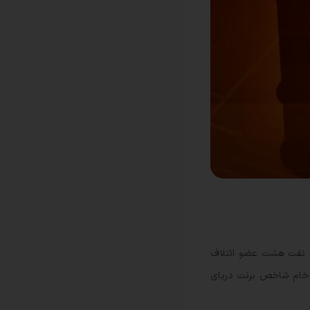
لید نفت هشت عضو ائتلاف
 نفت روز سه‌شنبه (۱۷ تیر) کاهش یابد. قیمت نفت خام شاخص برنت دریای