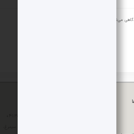
دگاهی می‌نویسم.
تماس با ما
04135235365 - 04135242196
تبریز، خیابان مدرس، ساختمان سیمرغ،
پلاک202، طبقه4، واحد16