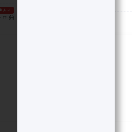
تغییرات ایجاد شده در پرینت کارمزد…
اخبار ا
24 خرداد 1405
اخبار اقتصادی
25 خرداد 1405