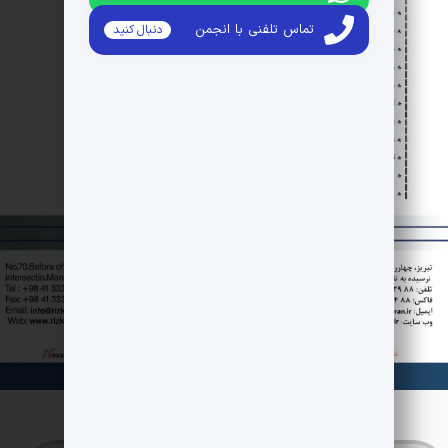
تماس تلفنی با انجمن
دنبال کنید