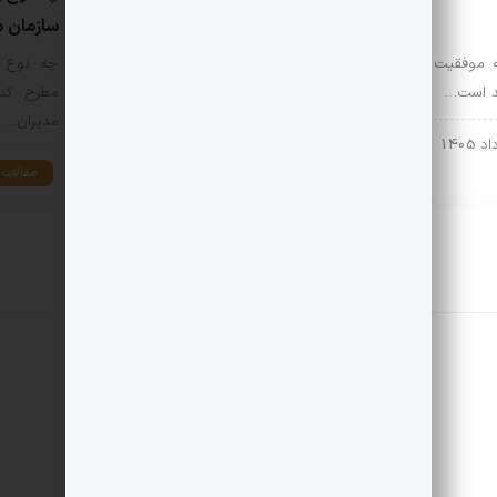
بازماندگان تروما کمک می‌کند
سازمان 
به موفقیت
چگونه یک فرهنگ کاری سالم به
چه نوع پ
ند است…
بازماندگان تروما کمک می‌کند؟
مطرح کنی
تجربه‌های آسیب‌زا…
مدیران…
مقالات
مقالات
15 مرداد 1405