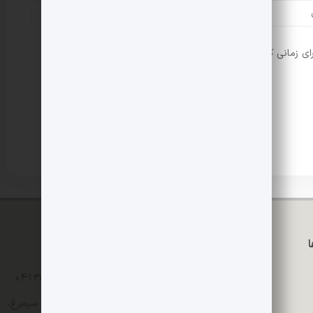
ای زمانی که دوباره دیدگاهی می‌نویسم.
تماس با ما
04135235365 - 04135242196
تبریز، خیابان مدرس، ساختمان سیمرغ،