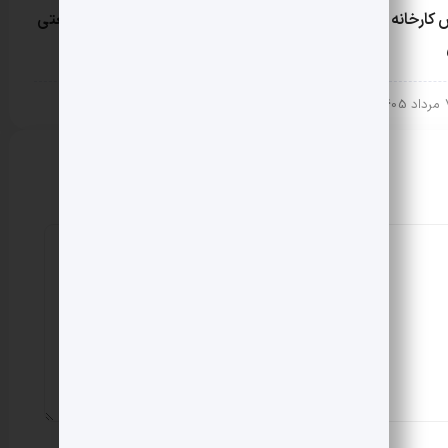
کارخانه فعال قند
فروش ۳ هکتار زمین صنعتی
حصار شده زون فلزی
1405
1 مرداد 1405