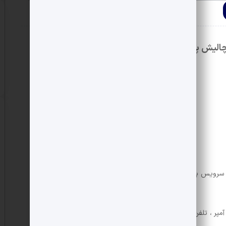
الیش پشت کلر پارس
امتیازات آب شهری ، گاز شهری ، برق 50 آمپر ، تلفن ثابت ، سیستم فاضلاب ، آیفون تصویری،نگهبانی 24