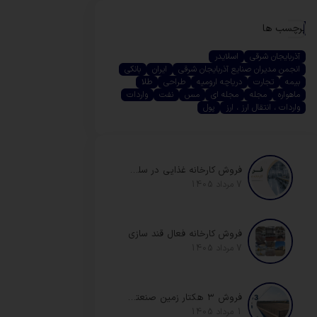
برچسب ها
آذربایجان شرقی
اسلایدر
انجمن مدیران صنایع آذربایجان شرقی
ایران
بانکی
بیمه
تجارت
دریاچه ارومیه
طراحی
طلا
ماهواره
مجله
مجله ای
مس
نفت
واردات
واردات ، انتقال ارز ، ارز
پول
فروش کارخانه غذایی در سلیمانی
7 مرداد 1405
فروش کارخانه فعال قند سازی
7 مرداد 1405
فروش ۳ هکتار زمین صنعتی حصار شده زون فلزی
1 مرداد 1405