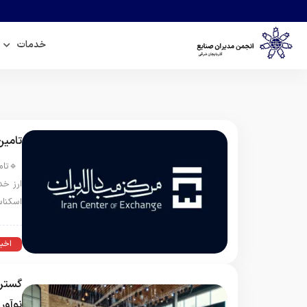
خدمات
تامین
🔹تامی
ارز خد
اسکنا
اخبا
گسترش
نوآور