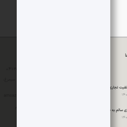
تماس با ما
04135235365 - 04135242196
تبریز، خیابان مدرس، ساختمان سیمرغ،
پلاک202، طبقه4، واحد16
فقیت تجاری
ایمیل : amsazarbaijan@gmail.com
اینستاگرام
واتساپ
تلگرام
چگونه یک فرهنگ کاری سالم به بازماندگان تروما کمک می‌کند