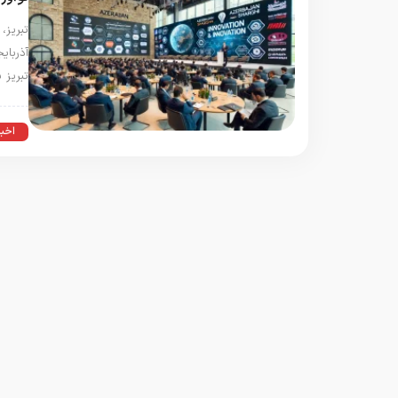
آذربای
تبریز 
اخبا