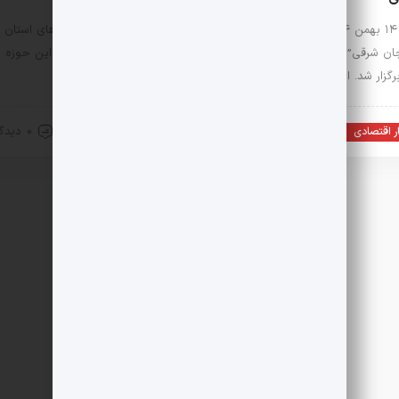
تبریز، ۱۴ بهمن ۱۴۰۴ – همایش تخصصی “کارآفرینی و نوآوری در کسب و کارهای استان
جان شرقی” با حضور جمعی از کارآفرینان، مدیران صنایع و صاحب‌نظران این حوزه د
برگزار شد. این همایش با…
20 دی 1401
0 دیدگاه
ر اقتصادی