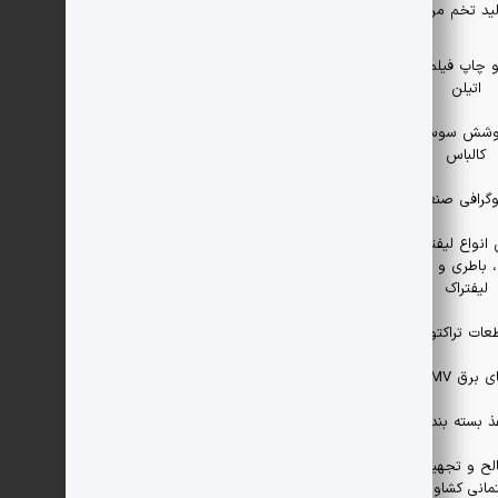
ید تخم مرغ
و چاپ فیلم های
اتیلن
پوشش سوسیس و
کالباس
وگرافی صنعتی
نواع لیفتراک ،
، باطری و ملحقات
لیفتراک
عات تراکتور
رق MV و LV
ذ بسته بندی
ح و تجهیزات
مانی کشاورزی،