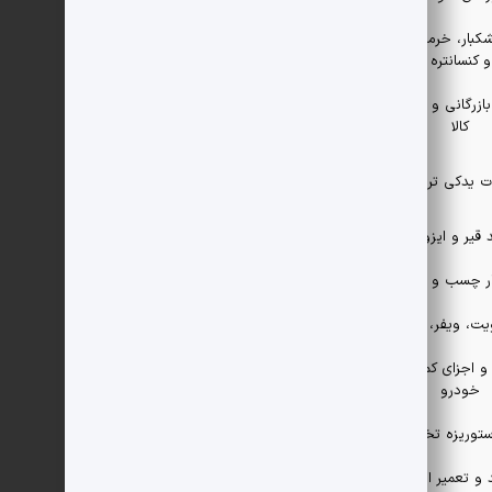
کبار، خرمالو،پوره
 کنسانتره میوه
ازرگانی و ترخیص
کالا
 یدکی تراکتور
 قیر و ایزوگام
وار چسب و برچسب
ت، ویفر، تافی
 اجزای کمک فنر
خودرو
ستوریزه تخم مرغ
 و تعمیر انواع