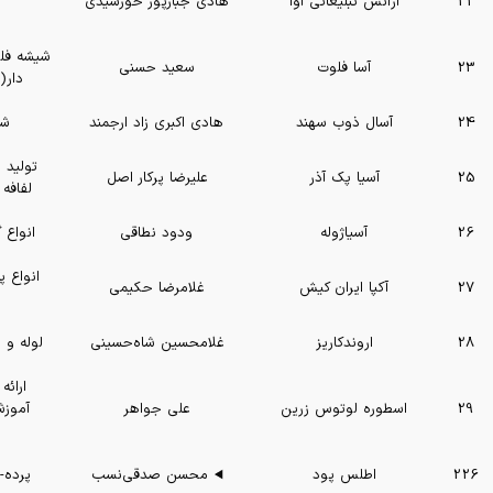
22
آژانس تبلیغاتی آوا
هادی جبارپور خورشیدی
شیشه فل
23
آسا فلوت
سعید حسنی
دار(
24
آسال ذوب سهند
هادی اکبری زاد ارجمند
شم
تولید 
25
آسیا پک آذر
علیرضا پرکار اصل
لفافه
26
آسیاژوله
ودود نطاقی
انواع 
انواع 
27
آکپا ایران کیش
غلامرضا حکیمی
28
اروندکاریز
غلامحسین شاه‌حسینی
لوله و 
ارائ
29
اسطوره لوتوس زرین
علی جواهر
آموز
226
اطلس پود
محسن صدقی‌نسب
پرده-