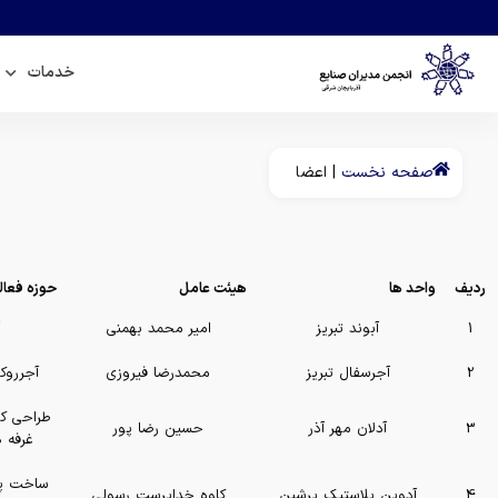
خدمات
صفحه نخست
|
اعضا
ردیف
واحد ها
هیئت عامل
حوزه فعال
1
آبوند تبریز
امیر محمد بهمنی
2
آجرسفال تبریز
محمدرضا فیروزی
آجرروك
طراحی کلی
3
آدلان مهر آذر
حسین رضا پور
غرفه 
ساخت پر
4
آدوپن پلاستیک پرشین
کاوه خداپرست رسولی