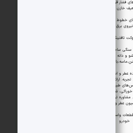
های فشار قوی و
ف خازن ها
ی خطوط انتقال
نیروی برق
کت تافتینگ
سنگی ساختمانی
 و دانه بندی
،ماسه،بالاست)
ده عطر و اسانس با
 تجربه. ارائه‌دهنده
س‌های طبیعی،
وراکی، شوینده و
 مشاوره تولید و
یون عطر و ادکلن
قطعات واسطه ای
خودرو