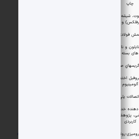
چاپ
وت، شیشه پوشش
رفلکس) و آینه
ش فولادی
نایلون و نایلکس
 های بسته بندی
گريسهاي صنعتي
پروفیل اختصاصی
آلومینیوم
اتصالات پلي اتيلن
ه دهنده خدمات
شی، پژوهشی و
کاربردی
روميزی-روتختی
09141154171
مشاهده