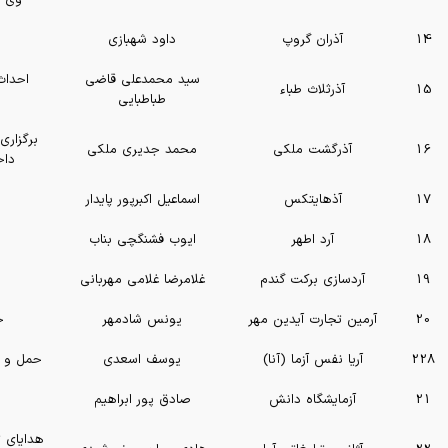
وی س
14
آذران گروپ
داود شهبازی
سید محمدعلی قاضی
احداث
15
آذرثلاث طباء
طباطبایی
برگزاری
16
آذرگشت ملکی
محمد جدیری ملکی
داخ
17
آذهایتکس
اسماعیل اکبرپور پایدار
18
آرد اطهر
ایوب فشنگچی بناب
19
آردسازی برکت گندم
غلامرضا غلامی مهربانی
20
آرمین تجارت آیدین مهر
یونس شادمهر
خ
228
آریا نفس آزما (آنا)
یوسف اسعدی
حمل و ن
21
آزمایشگاه دانش
صادق‌ پور ابراهیم
هدایای ت