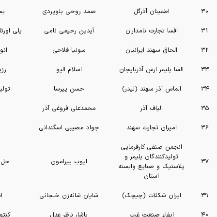
30
اطمینان آذرگل
صمد روحی بلویردی
بس
31
افسا تجارت نامداران
آیدین رحیمی نامی
پلی اورت
32
الحاق سهند ایرانیان
سونیا فلاحی
انو
33
السا پلیمر ارس آذربایجان
اسلام الیو
رز
34
الماس آذر سهند (لیدر)
حسن پیرسا
تولی
35
الیاف آذر
محمدعلی فروغی آذر
36
امیران تجارت سهند
جواد مصیبی اسگندانی
انجمن صنفی کارفرمایی
تولیدکنندگان پلیمر و
37
ایوب پیرامون
حل 
پلاستیک و صنایع وابسته
استان
39
ایران شکلات (چیچک)
شایان شانه‌زن خلجانی
ا
40
ایفاء صنعت غرب
یاشار ناظر عدل
کنتو