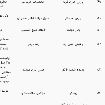
49
پارس خازن غرب
محمدرضا مزینانی
تابلو
ضعی
دکل ها
50
پارس ساختار
جلیل نواده اباذر صحرائی
51
پالاز موکت
فرهاد مبلغ حسینی
مو
مصالح 
52
پالایش ایمن راه
رضا رزمی
شستشو
شده(شن
تولیدکنن
۲۵ سال
اسان
53
پدیده شمیم قائم
حسن یاری سعدی
صنعتی، خ
آرایشی.
فرمولاس
تولید 
54
پرماکو
مرتضی جانمحمدی