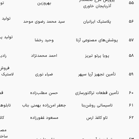
پرورش مرغ تخمگذار
55
بهروزین
تول
آذربایجان خاوری
تولید 
56
پلاستیک ایرانیان
سید محمد رضوی موحد
تولید 
57
پوشش‌های مصنوعی آرتا
وحید رخشا
58
پویا پرتو تبریز
احمد محمدنژاد
رادی
فروش ا
59
تأمین تجهیز آریا سپهر
ضیاء نوری
لاستیک 
60
تأمین قطعات تراکتورسازی
حسن مطلب‌زاده
قط
61
تاسیساتی روشن‌بنا
جعفر امن‌زاده بهمنی بناب
تابلوهای ب
62
تاو کاغذ ارس
مسعود غفورزاده
کاغ
مصال
ساخت