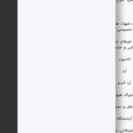
ی- انواع تینر
 شهرک صنعتی
خصوصی
 تورهای مسافرتی
لی و خارجی
کامیون
آرد
آرد گندم
وراک طیور
قل و تجارت ریلی
09141779440
مشاهده
آزمایشگاه
یلیغاتی، طراحی و