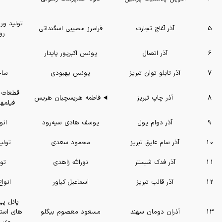
5
آذر آغاج تجارت
فرامرز مصیبی اسگنداتی
رو
6
آذر اتصال
یونس اکبرپور پایدار
7
آذر تابلو توان تبریز
یونس بهبودی
ساخ
قطعات 
8
آذر چاپ تبریز
فاطمه هریسچیان هریس
فیلمها
9
آذر دوام یول
یوسف هادی سیه‌رود
انو
10
آذر سام عایق تبریز
محمود سعدی
تولی
11
آذر فدک شبستر
نورالله زاهدی
تو
12
آذر قالب تبریز
اسماعیل کیاور
انوا
پانل پ
13
آذران دومان سهند
مسعود معصوم بیگلو
های است