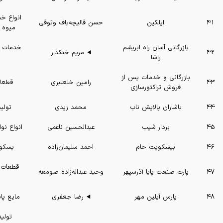
انواع خش
41
ایلکین
حسن قالیچه‌باف وثوقی
میوه و
بازرگانی آسان راه ابریشم
خدمات ب
42
مریم خنکدار
راشا
بازرگانی و خدمات پس از
43
رامین خلعتبری
قطعات
فروش تراکتورسازی
44
باشاران پالایش ناب
محمد زیدی
تولید
45
بردار شیب
عبدالحسین ناعمی
انواع ن
46
بیسکویت حام
احمد سلیمان‌زاده
یسکوی
قطعات و
47
پارت صنعت پایا آذرسپهر
وحید عبداله‌زاده صومعه
48
پارس آیلین مهر
رضا جعفری
مایع پا
تولید