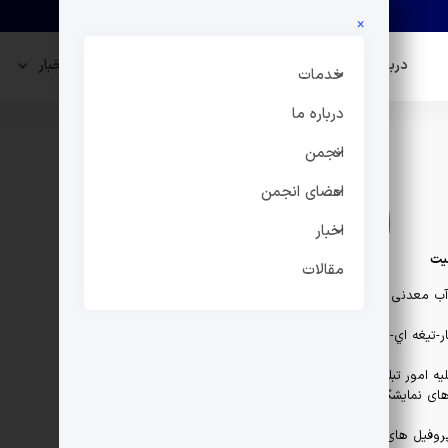
×
درباره ما
انجمن
اعضای انجمن
اخبار
خدمات
درباره ما
انجمن
اعضای انجمن
اعضا
اخبار
یت
شماره تماس
صفحه اختصاصی
مقالات
آب معدنی
ار-تيغه اي-سقفي
ه امور تبلیغاتی و
های نمایشگاهی
وفیل های یو پی