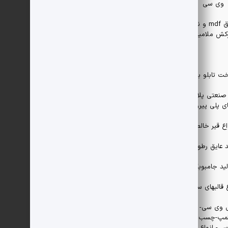
وی سی
تولید ورق mdf و نئوپان با
کش ملامینه
ت تابلو برق
صنعتی پلاستیک،
ی پلی پیروپیلن
اع قیر خالص
د عایق رطوبتی
لید جامبوبگ
ع قالبهای سریع
ی وی سی- روکش
مپ-چسب پایه پی