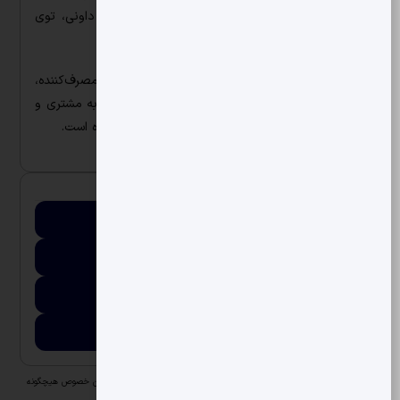
پفی‌تاب و کیک با برندهای مختلفی مانند تونتاب، داونی، توی
بوی، کارمینا، سورنا و کیک رویال می‌پردازد.
شیرین وطن با تمرکز بر تغذیه سالم جامعه مصرف‌کننده،
بنیان‌گذاری اساسی و علمی، سیستم مدیریتی احترام به مشتری و
مشتری‌مداری تخصصی را در دستور کار خود قرار داده است.
اطلاعات تماس
شماره تماس
041-5919
ایمیل
contact@shirinvatan.com
آدرس
کیلومتر 32 جاده تبریز- تهران
لینک سایت
shirinvatan.com
تمام مسئولیت حقوقی و مالی به عهده صاحب آگهی می‌باشد و انجمن در این خصوص هیچگونه
مسئولیتی ندارد.