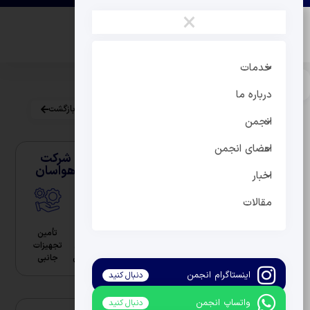
×
خدمات
صفحه نخست
|
اعضا
|
شرکت هواسان
درباره ما
بازگشت
انجمن
اعضای انجمن
شرکت
هواسان
اخبار
مقالات
تولید
تعمیر و
تأمین
کمپرسورهای
نگهداری
تجهیزات
صنعتی
تخصصی
جانبی
اینستاگرام انجمن
دنبال کنید
واتساپ انجمن
دنبال کنید