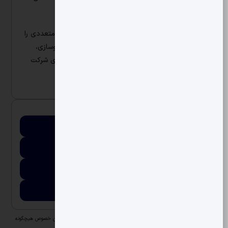
تجهیزات جانبی و سیستم‌های هوای فشرده ارائه دهد.
هواسان با تکیه بر تجربه و تخصص خود، پروژه‌های متعددی را
در صنایع مختلف از جمله صنایع غذایی، سیمان، داروسازی،
نساجی و فولاد اجرا کرده و به عنوان نماینده انحصاری شرکت
Omega Air در ایران فعالیت می‌کند.
اطلاعات تماس
شماره تماس
۷ ـ ۳۴۲۰۱۴۲۳-041
ایمیل
info@havasan.com
آدرس
شهرک صنعتي شهيد رجايي جنوبي
لینک سایت
www.havasan.com
تمام مسئولیت حقوقی و مالی به عهده صاحب آگهی می‌باشد و انجمن در این خصوص هیچگونه
مسئولیتی ندارد.