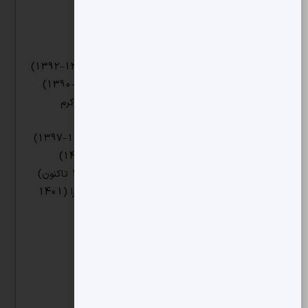
1386
سوابق اجرایی:
سرپرست گروه مدیریت دانشگاه نبی اکرم (1388–1392)
مدیر گروه بازاریابی گروه شیرین عسل (1388–1390)
مدیر گروه مدیریت و حسابداری دانشگاه نبی اکرم
(1392–1395)
مدیر امور پژوهشی و تحصیلات تکمیلی (1395–1397)
مدیر آموزش و تحصیلات تکمیلی (1397–1400)
مدیرعامل شرکت ایده‌پردازان مانا بردار (1400 تاکنون)
مشاور اجرایی هیئت مدیره گروه شرکت‌های ویرا (1401
تاکنون)
زمینه‌های پژوهشی:
تحقیق در عملیات
تصمیم‌گیری چندمعیاره
زنجیره تأمین و لجستیک