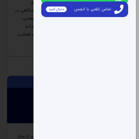
مدیریت، تحقیق در عملیات و تحلیل‌های تصمیم‌گیری
تماس تلفنی با انجمن
دنبال کنید
چندمعیاره است. وی با سابقه طولانی در تدریس دانشگاهی در
مقاطع کارشناسی تا دکتری، همچنین فعالیت‌های پژوهشی،
اجرایی و مشاوره‌ای در صنایع مختلف، در حوزه‌هایی مانند
زنجیره تأمین، بازاریابی، بهینه‌سازی و مدیریت عملیات فعالیت
گسترده دارد.
حفظ حریم شخصی
رضایت تضمین شده
مشاور تایید شده
درباره مشاور
مهارت ها
تحصیلات و سوابق کاری
دیدگاه ها
عضو هیئت علمی تمام‌وقت گروه مدیریت و حسابداری از سال