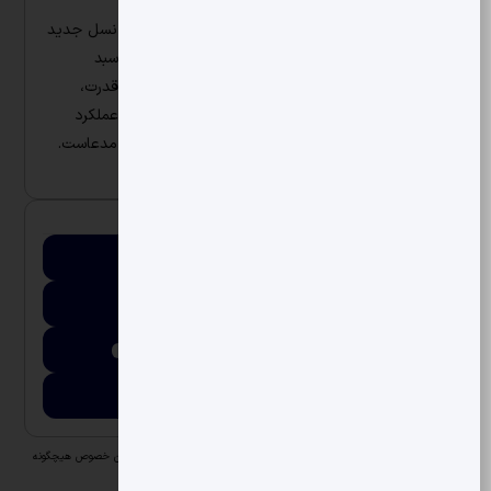
به دلیل همکاری های نزدیک با شرکت دایملر آلمان، نسل جدید
موتور های دیزلی سری 400 در تیپ OM 457 را به سبد
محصولات خود اضافه نمودیم که در زمینه کیفیت و قدرت،
تفاوت شگرفی با محصولات نسل قبل خود داشت و عملکرد
بسیار مطلوب آن بر روی خودروهای سنگین گواه این مدعاست.
اطلاعات تماس
شماره تماس
04134450011
ایمیل
info@idem.ir
آدرس
تبریز، جاده دیزل آباد، جاده صنعتی غرب، خیابان صنعت 4
لینک سایت
idem.ir
تمام مسئولیت حقوقی و مالی به عهده صاحب آگهی می‌باشد و انجمن در این خصوص هیچگونه
مسئولیتی ندارد.