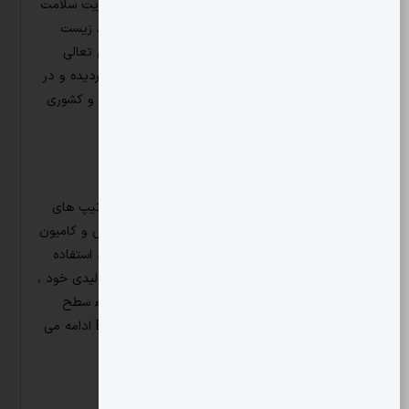
9001 و IATF16949 و همچنین استانداردهای مدیریت سلامت
شغلی و ایمنی ISO 45000 و سیستم مدیریت محیط زیست
ISO 14000 بوده و موفق به دریافت تندیس بلورین تعالی
سازمانی ، گواهینامه رعایت حقوق مصرف کنند گان گردیده و در
طی سالهای مختلف بعنوان صادر کننده نمونه استانی و کشوری
انتخاب شده است .
با شروع تولیدات
اولین محصولات در انواع موتورهای سری 300 و در تیپ های
314 ،352 ، 355 ، 360 بر روی مینی بوس ، اتوبوس و کامیون
های تولیدی شرکت ایران خودرو و خاور نصب و مورد استفاده
قرار گرفت . در ادامه و گسترش و ارتقاء محصولات تولیدی خود ،
ما هم اکنون تیپ های 364 ، 314 ، 355 را با ارتقاء سطح
آلایندگی Euro 2 و Euro 3 و Euro 4 و Euro 5 EEV ادامه می
دهیم .
ما در سال های گذشته