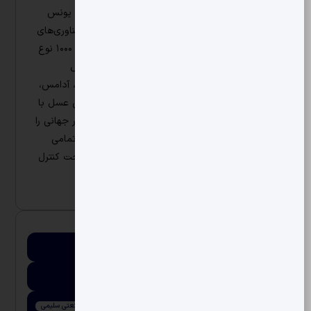
گروه صنایع غذایی شیرین عسل در سال ۱۳۷۰ توسط یونس
ژائله در تبریز تأسیس شد.
این شرکت با بهره‌گیری از فناوری‌های
نوین و بیش از ۱۶ کارخانه پیشرفته، به تولید بیش از ۱۰۰۰ نوع
محصول غذایی می‌پردازد.
محصولات این شرکت شامل
بیسکویت، شکلات، کیک، ویفر، تافی، آبنبات، پاستیل، آدامس،
لبنیات، نوشیدنی‌ها و محصولات پروتئینی است.
شیرین عسل با
صادرات به بیش از ۶۵ کشور، سهم قابل‌توجهی از بازار جهانی را
در اختیار دارد.
این شرکت با شعار “از دانه تا قفسه”، تمامی
مراحل تولید از تأمین مواد اولیه تا توزیع نهایی را تحت کنترل
دارد
.
اطلاعات تماس
شماره تماس
04134328021
ایمیل
Info@shirinasal.com
آدرس
آذربایجان شرقی، تبریز، کیلومتر 35 جاده آذرشهر ، شهرک صنعتی سلیمی