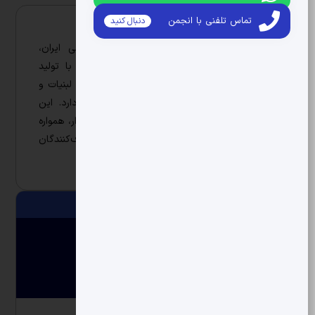
تماس تلفنی با انجمن
دنبال کنید
درباره شرکت شیرین عسل
شیرین عسل، یکی از پیشگامان صنعت غذایی ایران،
فعالیت خود را از سال ۱۳۷۱ آغاز کرد و اکنون با تولید
محصولات متنوعی مانند بیسکویت، شکلات، کیک، لبنیات و
روغن‌های گیاهی، در بیش از ۶۰ کشور حضور دارد. این
مجموعه با تأکید بر کیفیت، نوآوری و توسعه پایدار، همواره
در تلاش است تا بهترین تجربه را برای مصرف‌کنندگان
فراهم کند.
اطلاعات تکمیلی
محصولات و خدمات
گالری تصاویر
سوالات متداول